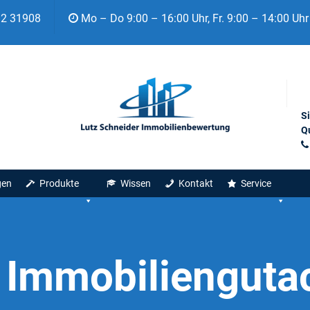
92 31908
Mo – Do 9:00 – 16:00 Uhr, Fr. 9:00 – 14:00 Uhr
S
Qu
gen
Produkte
Wissen
Kontakt
Service
:
Immobiliengutac