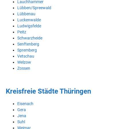
Lauchhammer
Lübben/Spreewald
Lübbenau
Luckenwalde
Ludwigsfelde
Peitz
Schwarzheide
Senftenberg
Spremberg
Vetschau
Welzow
Zossen
Kreisfreie Städte Thüringen
Eisenach
Gera
Jena
Suhl
Weimar