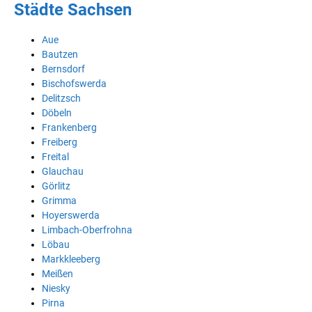
Städte Sachsen
Aue
Bautzen
Bernsdorf
Bischofswerda
Delitzsch
Döbeln
Frankenberg
Freiberg
Freital
Glauchau
Görlitz
Grimma
Hoyerswerda
Limbach-Oberfrohna
Löbau
Markkleeberg
Meißen
Niesky
Pirna