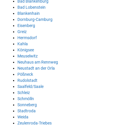
Bad Blankenburg
Bad Lobenstein
Blankenhain
Dornburg-Camburg
Eisenberg
Greiz
Hermsdorf
Kahla
Königsee
Meuselwitz
Neuhaus am Rennweg
Neustadt an der Orla
Pößneck
Rudolstadt
Saalfeld/Saale
Schleiz
Schmölln
Sonneberg
Stadtroda
Weida
Zeulenroda-Triebes