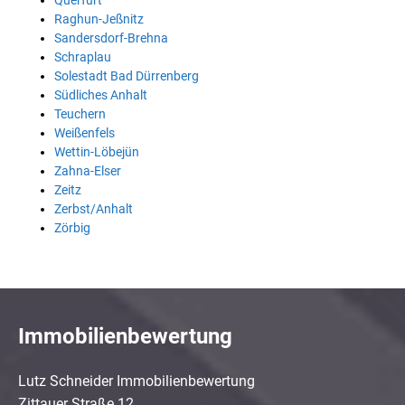
Querfurt
Raghun-Jeßnitz
Sandersdorf-Brehna
Schraplau
Solestadt Bad Dürrenberg
Südliches Anhalt
Teuchern
Weißenfels
Wettin-Löbejün
Zahna-Elser
Zeitz
Zerbst/Anhalt
Zörbig
Immobilienbewertung
Lutz Schneider Immobilienbewertung
Zittauer Straße 12