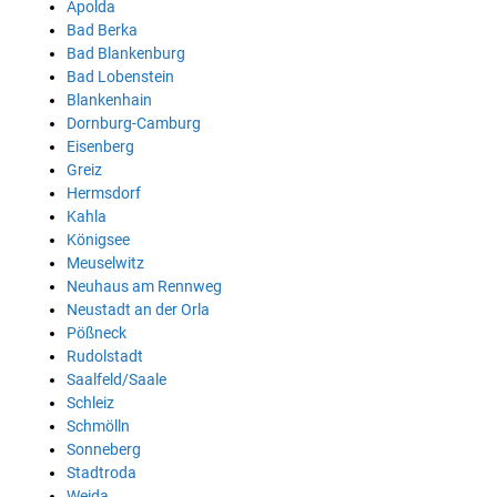
Apolda
Bad Berka
Bad Blankenburg
Bad Lobenstein
Blankenhain
Dornburg-Camburg
Eisenberg
Greiz
Hermsdorf
Kahla
Königsee
Meuselwitz
Neuhaus am Rennweg
Neustadt an der Orla
Pößneck
Rudolstadt
Saalfeld/Saale
Schleiz
Schmölln
Sonneberg
Stadtroda
Weida