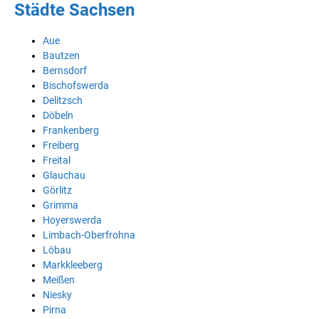
Städte Sachsen
Aue
Bautzen
Bernsdorf
Bischofswerda
Delitzsch
Döbeln
Frankenberg
Freiberg
Freital
Glauchau
Görlitz
Grimma
Hoyerswerda
Limbach-Oberfrohna
Löbau
Markkleeberg
Meißen
Niesky
Pirna