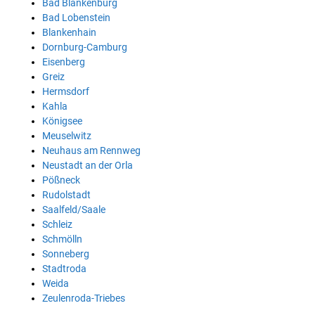
Bad Blankenburg
Bad Lobenstein
Blankenhain
Dornburg-Camburg
Eisenberg
Greiz
Hermsdorf
Kahla
Königsee
Meuselwitz
Neuhaus am Rennweg
Neustadt an der Orla
Pößneck
Rudolstadt
Saalfeld/Saale
Schleiz
Schmölln
Sonneberg
Stadtroda
Weida
Zeulenroda-Triebes