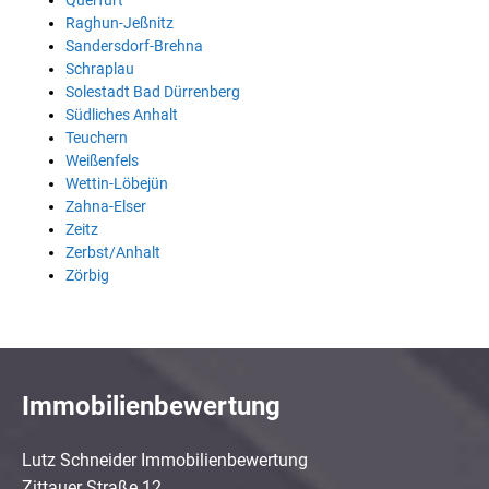
Querfurt
Raghun-Jeßnitz
Sandersdorf-Brehna
Schraplau
Solestadt Bad Dürrenberg
Südliches Anhalt
Teuchern
Weißenfels
Wettin-Löbejün
Zahna-Elser
Zeitz
Zerbst/Anhalt
Zörbig
Immobilienbewertung
Lutz Schneider Immobilienbewertung
Zittauer Straße 12