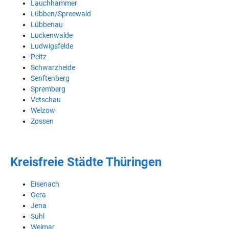
Lauchhammer
Lübben/Spreewald
Lübbenau
Luckenwalde
Ludwigsfelde
Peitz
Schwarzheide
Senftenberg
Spremberg
Vetschau
Welzow
Zossen
Kreisfreie Städte Thüringen
Eisenach
Gera
Jena
Suhl
Weimar