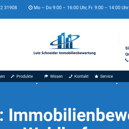
92 31908
Mo – Do 9:00 – 16:00 Uhr, Fr. 9:00 – 14:00 Uhr
S
Qu
gen
Produkte
Wissen
Kontakt
Service
:
Immobilienbew