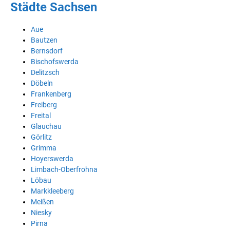
Städte Sachsen
Aue
Bautzen
Bernsdorf
Bischofswerda
Delitzsch
Döbeln
Frankenberg
Freiberg
Freital
Glauchau
Görlitz
Grimma
Hoyerswerda
Limbach-Oberfrohna
Löbau
Markkleeberg
Meißen
Niesky
Pirna