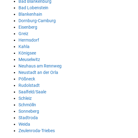
Bad Blankenburg
Bad Lobenstein
Blankenhain
Dornburg-Camburg
Eisenberg
Greiz
Hermsdorf
Kahla
Königsee
Meuselwitz
Neuhaus am Rennweg
Neustadt an der Orla
Pößneck
Rudolstadt
Saalfeld/Saale
Schleiz
Schmölln
Sonneberg
Stadtroda
Weida
Zeulenroda-Triebes