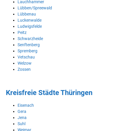
Lauchhammer
Lübben/Spreewald
Lübbenau
Luckenwalde
Ludwigsfelde
Peitz
Schwarzheide
Senftenberg
Spremberg
Vetschau
Welzow
Zossen
Kreisfreie Städte Thüringen
Eisenach
Gera
Jena
Suhl
Weimar