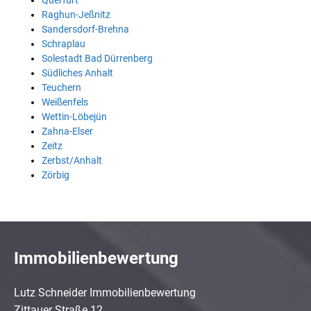
Querfurt
Raghun-Jeßnitz
Sandersdorf-Brehna
Schraplau
Solestadt Bad Dürrenberg
Südliches Anhalt
Teuchern
Weißenfels
Wettin-Löbejün
Zahna-Elser
Zeitz
Zerbst/Anhalt
Zörbig
Immobilienbewertung
Lutz Schneider Immobilienbewertung
Zittauer Straße 12