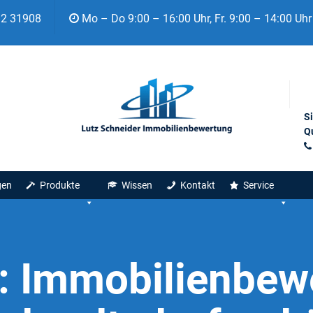
92 31908
Mo – Do 9:00 – 16:00 Uhr, Fr. 9:00 – 14:00 Uhr
S
Qu
gen
Produkte
Wissen
Kontakt
Service
:
Immobilienbew