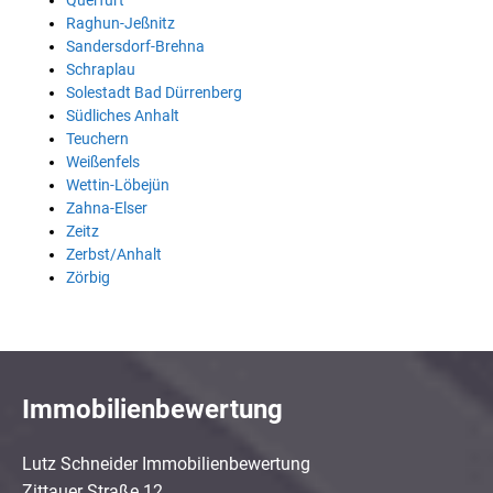
Querfurt
Raghun-Jeßnitz
Sandersdorf-Brehna
Schraplau
Solestadt Bad Dürrenberg
Südliches Anhalt
Teuchern
Weißenfels
Wettin-Löbejün
Zahna-Elser
Zeitz
Zerbst/Anhalt
Zörbig
Immobilienbewertung
Lutz Schneider Immobilienbewertung
Zittauer Straße 12