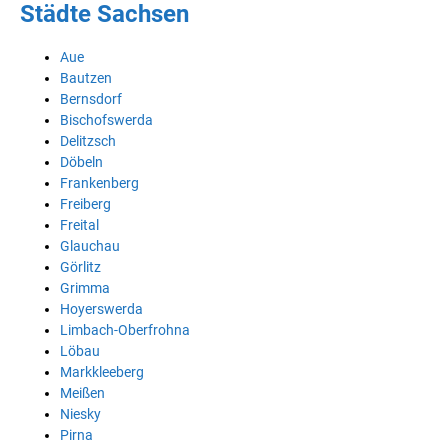
Städte Sachsen
Aue
Bautzen
Bernsdorf
Bischofswerda
Delitzsch
Döbeln
Frankenberg
Freiberg
Freital
Glauchau
Görlitz
Grimma
Hoyerswerda
Limbach-Oberfrohna
Löbau
Markkleeberg
Meißen
Niesky
Pirna