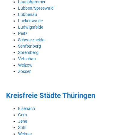
Lauchhammer
Lübben/Spreewald
Lübbenau
Luckenwalde
Ludwigsfelde
Peitz
Schwarzheide
Senftenberg
Spremberg
Vetschau
Welzow
Zossen
Kreisfreie Städte Thüringen
Eisenach
Gera
Jena
Suhl
Weimar