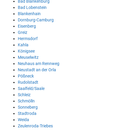
Bad Blankenburg
Bad Lobenstein
Blankenhain
Dornburg-Camburg
Eisenberg
Greiz
Hermsdorf
Kahla
Königsee
Meuselwitz
Neuhaus am Rennweg
Neustadt an der Orla
Pößneck
Rudolstadt
Saalfeld/Saale
Schleiz
Schmölln
Sonneberg
Stadtroda
Weida
Zeulenroda-Triebes