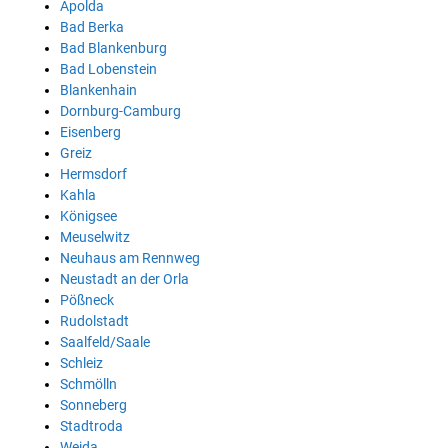
Apolda
Bad Berka
Bad Blankenburg
Bad Lobenstein
Blankenhain
Dornburg-Camburg
Eisenberg
Greiz
Hermsdorf
Kahla
Königsee
Meuselwitz
Neuhaus am Rennweg
Neustadt an der Orla
Pößneck
Rudolstadt
Saalfeld/Saale
Schleiz
Schmölln
Sonneberg
Stadtroda
Weida