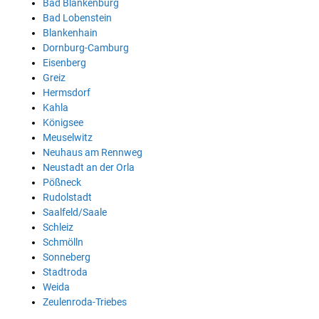
Bad Blankenburg
Bad Lobenstein
Blankenhain
Dornburg-Camburg
Eisenberg
Greiz
Hermsdorf
Kahla
Königsee
Meuselwitz
Neuhaus am Rennweg
Neustadt an der Orla
Pößneck
Rudolstadt
Saalfeld/Saale
Schleiz
Schmölln
Sonneberg
Stadtroda
Weida
Zeulenroda-Triebes