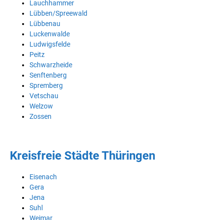
Lauchhammer
Lübben/Spreewald
Lübbenau
Luckenwalde
Ludwigsfelde
Peitz
Schwarzheide
Senftenberg
Spremberg
Vetschau
Welzow
Zossen
Kreisfreie Städte Thüringen
Eisenach
Gera
Jena
Suhl
Weimar