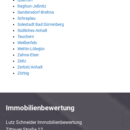
Querfurt
Raghun-Jeßnitz
Sandersdorf-Brehna
Schraplau
Solestadt Bad Dürrenberg
Südliches Anhalt
Teuchern
Weißenfels
Wettin-Löbejün
Zahna-Elser
Zeitz
Zerbst/Anhalt
Zörbig
Immobilienbewertung
Lutz Schneider Immobilienbewertung
Zittauer Straße 12