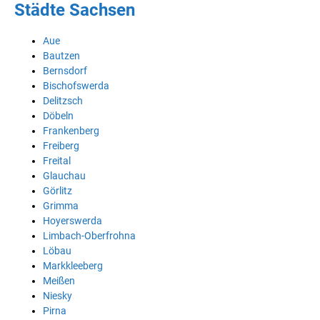
Städte Sachsen
Aue
Bautzen
Bernsdorf
Bischofswerda
Delitzsch
Döbeln
Frankenberg
Freiberg
Freital
Glauchau
Görlitz
Grimma
Hoyerswerda
Limbach-Oberfrohna
Löbau
Markkleeberg
Meißen
Niesky
Pirna