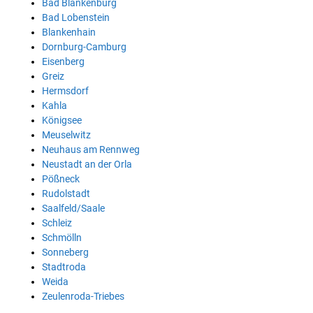
Bad Blankenburg
Bad Lobenstein
Blankenhain
Dornburg-Camburg
Eisenberg
Greiz
Hermsdorf
Kahla
Königsee
Meuselwitz
Neuhaus am Rennweg
Neustadt an der Orla
Pößneck
Rudolstadt
Saalfeld/Saale
Schleiz
Schmölln
Sonneberg
Stadtroda
Weida
Zeulenroda-Triebes