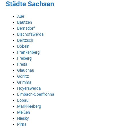
Städte Sachsen
Aue
Bautzen
Bernsdorf
Bischofswerda
Delitzsch
Döbeln
Frankenberg
Freiberg
Freital
Glauchau
Görlitz
Grimma
Hoyerswerda
Limbach-Oberfrohna
Löbau
Markkleeberg
Meißen
Niesky
Pirna