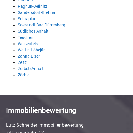
Querfurt
Raghun-Jeßnitz
Sandersdorf-Brehna
Schraplau
Solestadt Bad Dürrenberg
Südliches Anhalt
Teuchern
Weißenfels
Wettin-Löbejün
Zahna-Elser
Zeitz
Zerbst/Anhalt
Zörbig
Immobilienbewertung
Lutz Schneider Immobilienbewertung
Zittauer Straße 12