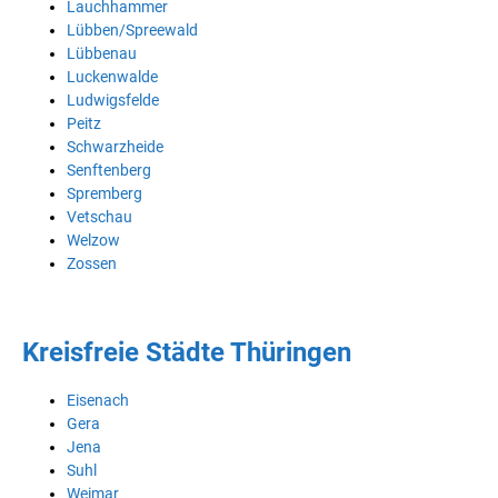
Lauchhammer
Lübben/Spreewald
Lübbenau
Luckenwalde
Ludwigsfelde
Peitz
Schwarzheide
Senftenberg
Spremberg
Vetschau
Welzow
Zossen
Kreisfreie Städte Thüringen
Eisenach
Gera
Jena
Suhl
Weimar