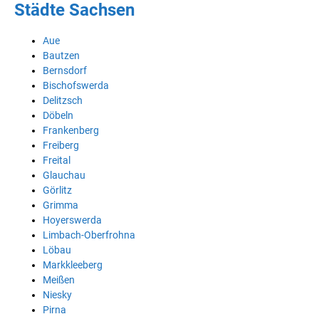
Städte Sachsen
Aue
Bautzen
Bernsdorf
Bischofswerda
Delitzsch
Döbeln
Frankenberg
Freiberg
Freital
Glauchau
Görlitz
Grimma
Hoyerswerda
Limbach-Oberfrohna
Löbau
Markkleeberg
Meißen
Niesky
Pirna