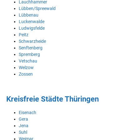
Lauchhammer
Lübben/Spreewald
Lübbenau
Luckenwalde
Ludwigsfelde
Peitz
Schwarzheide
Senftenberg
Spremberg
Vetschau
Welzow
Zossen
Kreisfreie Städte Thüringen
Eisenach
Gera
Jena
Suhl
Weimar