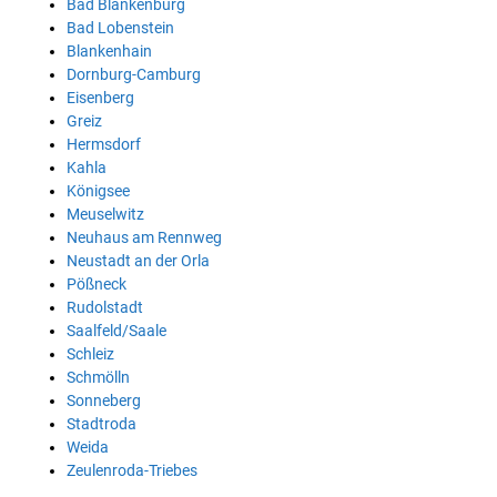
Bad Blankenburg
Bad Lobenstein
Blankenhain
Dornburg-Camburg
Eisenberg
Greiz
Hermsdorf
Kahla
Königsee
Meuselwitz
Neuhaus am Rennweg
Neustadt an der Orla
Pößneck
Rudolstadt
Saalfeld/Saale
Schleiz
Schmölln
Sonneberg
Stadtroda
Weida
Zeulenroda-Triebes