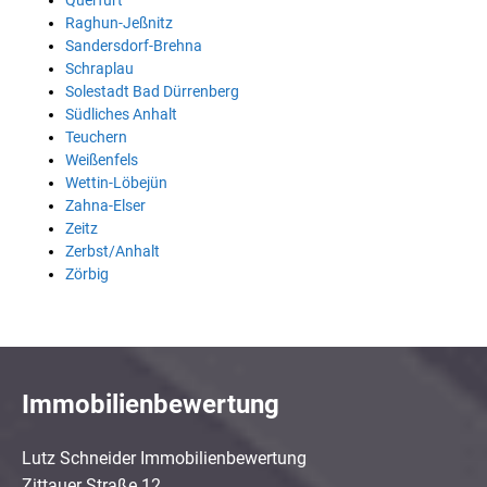
Querfurt
Raghun-Jeßnitz
Sandersdorf-Brehna
Schraplau
Solestadt Bad Dürrenberg
Südliches Anhalt
Teuchern
Weißenfels
Wettin-Löbejün
Zahna-Elser
Zeitz
Zerbst/Anhalt
Zörbig
Immobilienbewertung
Lutz Schneider Immobilienbewertung
Zittauer Straße 12