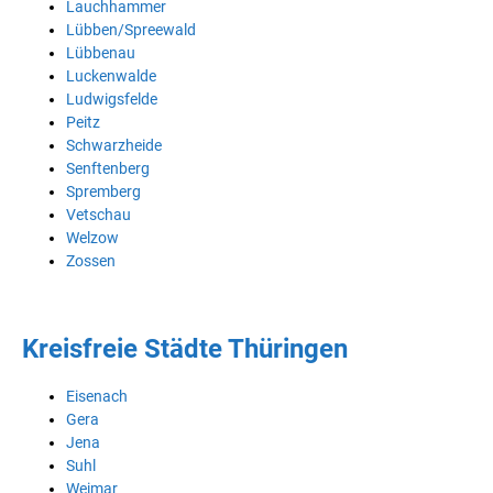
Lauchhammer
Lübben/Spreewald
Lübbenau
Luckenwalde
Ludwigsfelde
Peitz
Schwarzheide
Senftenberg
Spremberg
Vetschau
Welzow
Zossen
Kreisfreie Städte Thüringen
Eisenach
Gera
Jena
Suhl
Weimar