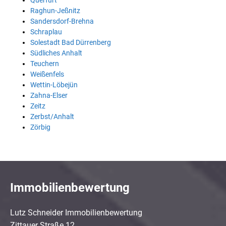
Querfurt
Raghun-Jeßnitz
Sandersdorf-Brehna
Schraplau
Solestadt Bad Dürrenberg
Südliches Anhalt
Teuchern
Weißenfels
Wettin-Löbejün
Zahna-Elser
Zeitz
Zerbst/Anhalt
Zörbig
Immobilienbewertung
Lutz Schneider Immobilienbewertung
Zittauer Straße 12