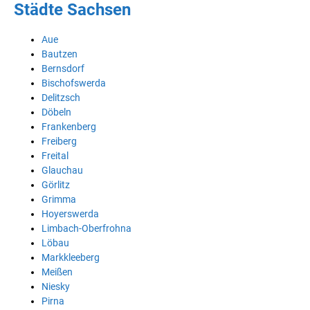
Städte Sachsen
Aue
Bautzen
Bernsdorf
Bischofswerda
Delitzsch
Döbeln
Frankenberg
Freiberg
Freital
Glauchau
Görlitz
Grimma
Hoyerswerda
Limbach-Oberfrohna
Löbau
Markkleeberg
Meißen
Niesky
Pirna