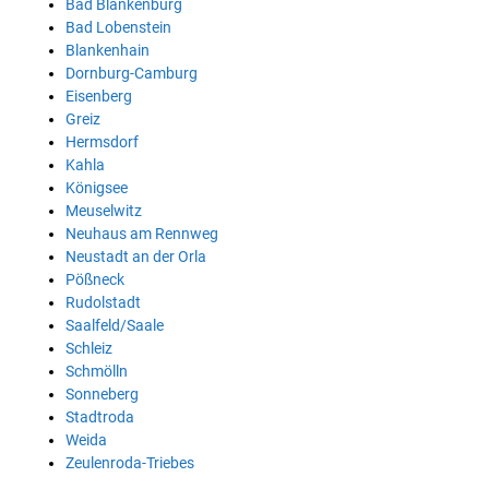
Bad Blankenburg
Bad Lobenstein
Blankenhain
Dornburg-Camburg
Eisenberg
Greiz
Hermsdorf
Kahla
Königsee
Meuselwitz
Neuhaus am Rennweg
Neustadt an der Orla
Pößneck
Rudolstadt
Saalfeld/Saale
Schleiz
Schmölln
Sonneberg
Stadtroda
Weida
Zeulenroda-Triebes