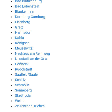
Bad Blankenburg
Bad Lobenstein
Blankenhain
Dornburg-Camburg
Eisenberg
Greiz
Hermsdorf
Kahla
Königsee
Meuselwitz
Neuhaus am Rennweg
Neustadt an der Orla
Pößneck
Rudolstadt
Saalfeld/Saale
Schleiz
Schmölln
Sonneberg
Stadtroda
Weida
Zeulenroda-Triebes