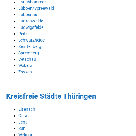
Lauchhammer
Lübben/Spreewald
Lübbenau
Luckenwalde
Ludwigsfelde
Peitz
Schwarzheide
Senftenberg
Spremberg
Vetschau
Welzow
Zossen
Kreisfreie Städte Thüringen
Eisenach
Gera
Jena
Suhl
Weimar