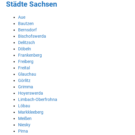
Städte Sachsen
Aue
Bautzen
Bernsdorf
Bischofswerda
Delitzsch
Döbeln
Frankenberg
Freiberg
Freital
Glauchau
Görlitz
Grimma
Hoyerswerda
Limbach-Oberfrohna
Löbau
Markkleeberg
Meißen
Niesky
Pirna