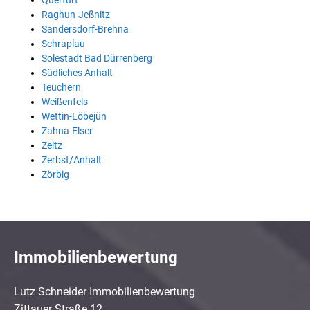
Querfurt
Raghun-Jeßnitz
Sandersdorf-Brehna
Schraplau
Solestadt Bad Dürrenberg
Südliches Anhalt
Teuchern
Weißenfels
Wettin-Löbejün
Zahna-Elser
Zeitz
Zerbst/Anhalt
Zörbig
Immobilienbewertung
Lutz Schneider Immobilienbewertung
Zittauer Straße 12