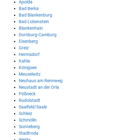
Apolda
Bad Berka
Bad Blankenburg
Bad Lobenstein
Blankenhain
Dornburg-Camburg
Eisenberg
Greiz
Hermsdorf
Kahla
Königsee
Meuselwitz
Neuhaus am Rennweg
Neustadt an der Orla
Pößneck
Rudolstadt
Saalfeld/Saale
Schleiz
Schmölln
Sonneberg
Stadtroda
Weida