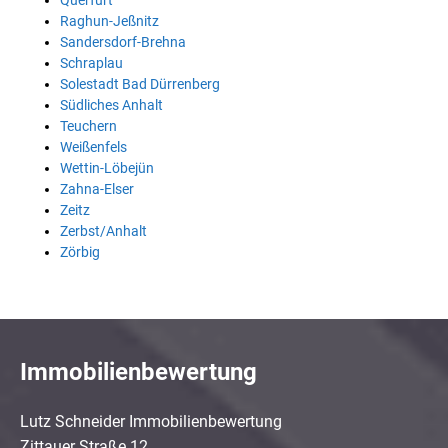
Querfurt
Raghun-Jeßnitz
Sandersdorf-Brehna
Schraplau
Solestadt Bad Dürrenberg
Südliches Anhalt
Teuchern
Weißenfels
Wettin-Löbejün
Zahna-Elser
Zeitz
Zerbst/Anhalt
Zörbig
Immobilienbewertung
Lutz Schneider Immobilienbewertung
Zittauer Straße 12