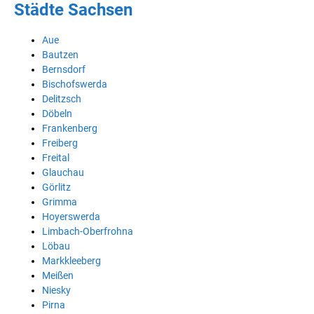
Städte Sachsen
Aue
Bautzen
Bernsdorf
Bischofswerda
Delitzsch
Döbeln
Frankenberg
Freiberg
Freital
Glauchau
Görlitz
Grimma
Hoyerswerda
Limbach-Oberfrohna
Löbau
Markkleeberg
Meißen
Niesky
Pirna