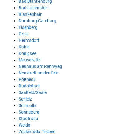
Bad Blankenburg
Bad Lobenstein
Blankenhain
Dornburg-Camburg
Eisenberg
Greiz
Hermsdorf
Kahla
Königsee
Meuselwitz
Neuhaus am Rennweg
Neustadt an der Orla
Pößneck
Rudolstadt
Saalfeld/Saale
Schleiz
Schmölln
Sonneberg
Stadtroda
Weida
Zeulenroda-Triebes