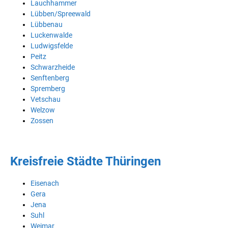
Lauchhammer
Lübben/Spreewald
Lübbenau
Luckenwalde
Ludwigsfelde
Peitz
Schwarzheide
Senftenberg
Spremberg
Vetschau
Welzow
Zossen
Kreisfreie Städte Thüringen
Eisenach
Gera
Jena
Suhl
Weimar