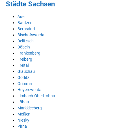
Städte Sachsen
Aue
Bautzen
Bernsdorf
Bischofswerda
Delitzsch
Döbeln
Frankenberg
Freiberg
Freital
Glauchau
Görlitz
Grimma
Hoyerswerda
Limbach-Oberfrohna
Löbau
Markkleeberg
Meißen
Niesky
Pirna