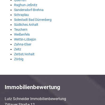
Querfurt
Raghun-Jeßnitz
Sandersdorf-Brehna
Schraplau
Solestadt Bad Dürrenberg
Südliches Anhalt
Teuchern
Weißenfels
Wettin-Löbejün
Zahna-Elser
Zeitz
Zerbst/Anhalt
Zörbig
Immobilienbewertung
Lutz Schneider Immobilienbewertung
Zittauer Straße 12