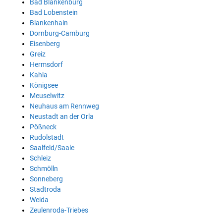
Bad Blankenburg
Bad Lobenstein
Blankenhain
Dornburg-Camburg
Eisenberg
Greiz
Hermsdorf
Kahla
Königsee
Meuselwitz
Neuhaus am Rennweg
Neustadt an der Orla
Pößneck
Rudolstadt
Saalfeld/Saale
Schleiz
Schmölln
Sonneberg
Stadtroda
Weida
Zeulenroda-Triebes