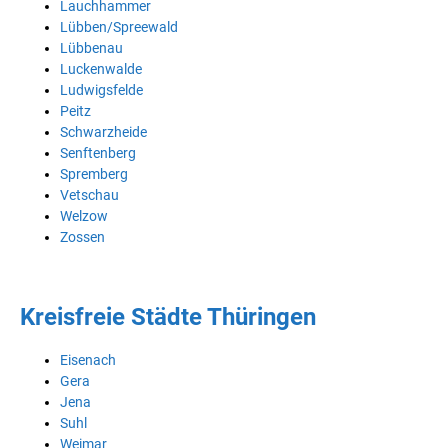
Lauchhammer
Lübben/Spreewald
Lübbenau
Luckenwalde
Ludwigsfelde
Peitz
Schwarzheide
Senftenberg
Spremberg
Vetschau
Welzow
Zossen
Kreisfreie Städte Thüringen
Eisenach
Gera
Jena
Suhl
Weimar