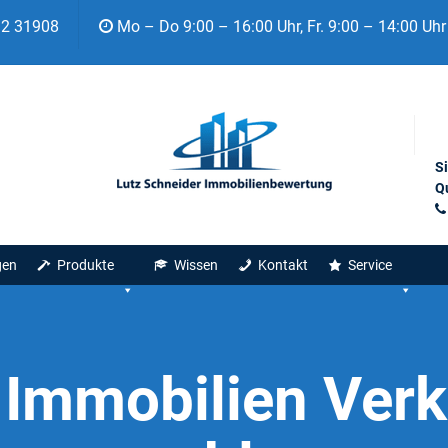
92 31908
Mo – Do 9:00 – 16:00 Uhr, Fr. 9:00 – 14:00 Uhr
S
Qu
gen
Produkte
Wissen
Kontakt
Service
:
Immobilien Verk