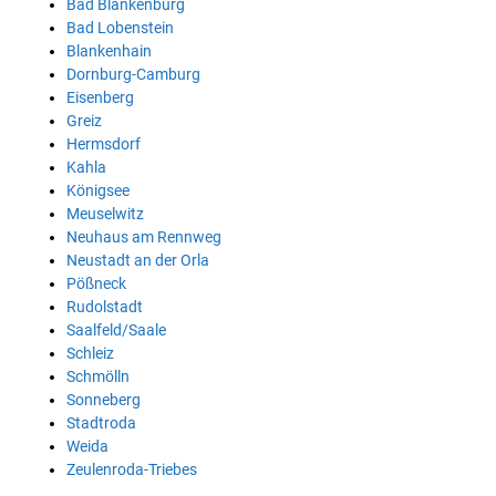
Bad Blankenburg
Bad Lobenstein
Blankenhain
Dornburg-Camburg
Eisenberg
Greiz
Hermsdorf
Kahla
Königsee
Meuselwitz
Neuhaus am Rennweg
Neustadt an der Orla
Pößneck
Rudolstadt
Saalfeld/Saale
Schleiz
Schmölln
Sonneberg
Stadtroda
Weida
Zeulenroda-Triebes