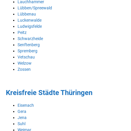
Lauchhammer
Lübben/Spreewald
Lübbenau
Luckenwalde
Ludwigsfelde
Peitz
Schwarzheide
Senftenberg
Spremberg
Vetschau
Welzow
Zossen
Kreisfreie Städte Thüringen
Eisenach
Gera
Jena
Suhl
Weimar