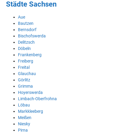
Städte Sachsen
Aue
Bautzen
Bernsdorf
Bischofswerda
Delitzsch
Döbeln
Frankenberg
Freiberg
Freital
Glauchau
Görlitz
Grimma
Hoyerswerda
Limbach-Oberfrohna
Löbau
Markkleeberg
Meißen
Niesky
Pirna