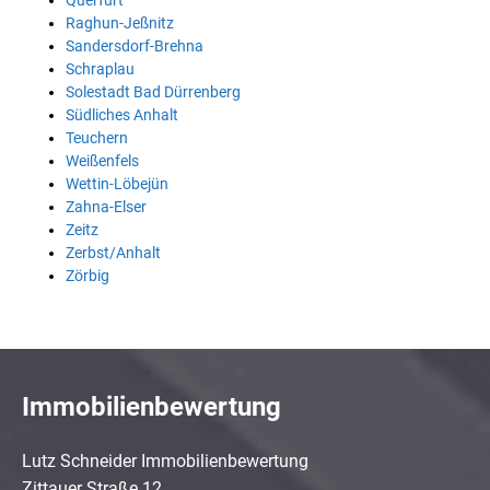
Querfurt
Raghun-Jeßnitz
Sandersdorf-Brehna
Schraplau
Solestadt Bad Dürrenberg
Südliches Anhalt
Teuchern
Weißenfels
Wettin-Löbejün
Zahna-Elser
Zeitz
Zerbst/Anhalt
Zörbig
Immobilienbewertung
Lutz Schneider Immobilienbewertung
Zittauer Straße 12