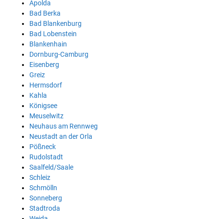
Apolda
Bad Berka
Bad Blankenburg
Bad Lobenstein
Blankenhain
Dornburg-Camburg
Eisenberg
Greiz
Hermsdorf
Kahla
Königsee
Meuselwitz
Neuhaus am Rennweg
Neustadt an der Orla
Pößneck
Rudolstadt
Saalfeld/Saale
Schleiz
Schmölln
Sonneberg
Stadtroda
Weida