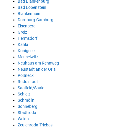
Bad Blankenburg
Bad Lobenstein
Blankenhain
Dornburg-Camburg
Eisenberg
Greiz
Hermsdorf
Kahla
Königsee
Meuselwitz
Neuhaus am Rennweg
Neustadt an der Orla
Pößneck
Rudolstadt
Saalfeld/Saale
Schleiz
Schmölln
Sonneberg
Stadtroda
Weida
Zeulenroda-Triebes