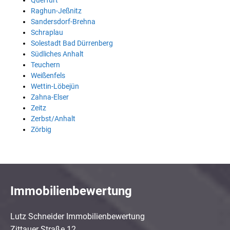
Querfurt
Raghun-Jeßnitz
Sandersdorf-Brehna
Schraplau
Solestadt Bad Dürrenberg
Südliches Anhalt
Teuchern
Weißenfels
Wettin-Löbejün
Zahna-Elser
Zeitz
Zerbst/Anhalt
Zörbig
Immobilienbewertung
Lutz Schneider Immobilienbewertung
Zittauer Straße 12