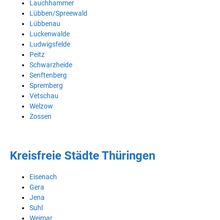
Lauchhammer
Lübben/Spreewald
Lübbenau
Luckenwalde
Ludwigsfelde
Peitz
Schwarzheide
Senftenberg
Spremberg
Vetschau
Welzow
Zossen
Kreisfreie Städte Thüringen
Eisenach
Gera
Jena
Suhl
Weimar