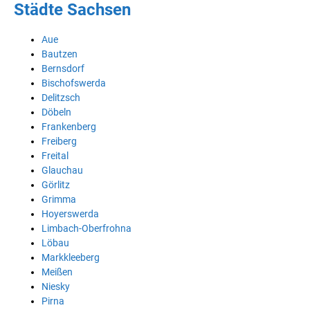
Städte Sachsen
Aue
Bautzen
Bernsdorf
Bischofswerda
Delitzsch
Döbeln
Frankenberg
Freiberg
Freital
Glauchau
Görlitz
Grimma
Hoyerswerda
Limbach-Oberfrohna
Löbau
Markkleeberg
Meißen
Niesky
Pirna