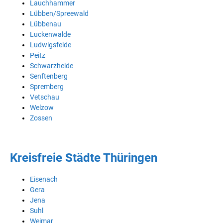
Lauchhammer
Lübben/Spreewald
Lübbenau
Luckenwalde
Ludwigsfelde
Peitz
Schwarzheide
Senftenberg
Spremberg
Vetschau
Welzow
Zossen
Kreisfreie Städte Thüringen
Eisenach
Gera
Jena
Suhl
Weimar