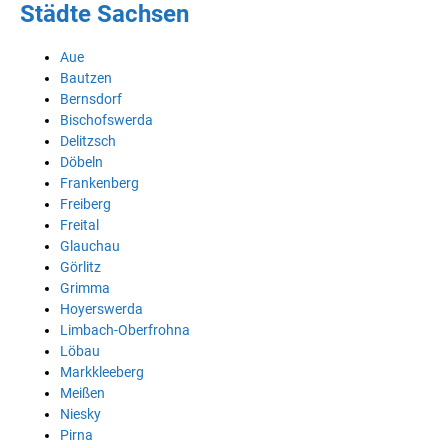
Städte Sachsen
Aue
Bautzen
Bernsdorf
Bischofswerda
Delitzsch
Döbeln
Frankenberg
Freiberg
Freital
Glauchau
Görlitz
Grimma
Hoyerswerda
Limbach-Oberfrohna
Löbau
Markkleeberg
Meißen
Niesky
Pirna