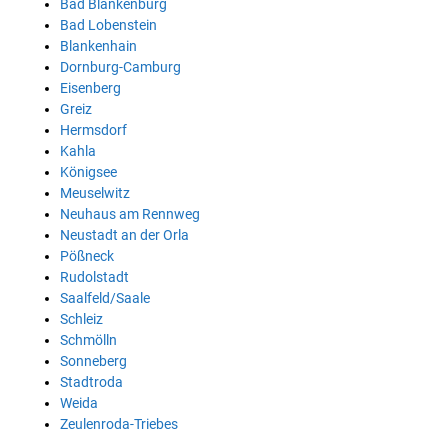
Bad Blankenburg
Bad Lobenstein
Blankenhain
Dornburg-Camburg
Eisenberg
Greiz
Hermsdorf
Kahla
Königsee
Meuselwitz
Neuhaus am Rennweg
Neustadt an der Orla
Pößneck
Rudolstadt
Saalfeld/Saale
Schleiz
Schmölln
Sonneberg
Stadtroda
Weida
Zeulenroda-Triebes