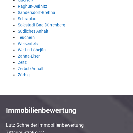
Querfurt
Raghun-Jeßnitz
Sandersdorf-Brehna
Schraplau
Solestadt Bad Dürrenberg
Südliches Anhalt
Teuchern
Weißenfels
Wettin-Löbejün
Zahna-Elser
Zeitz
Zerbst/Anhalt
Zörbig
Immobilienbewertung
Lutz Schneider Immobilienbewertung
Zittauer Straße 12