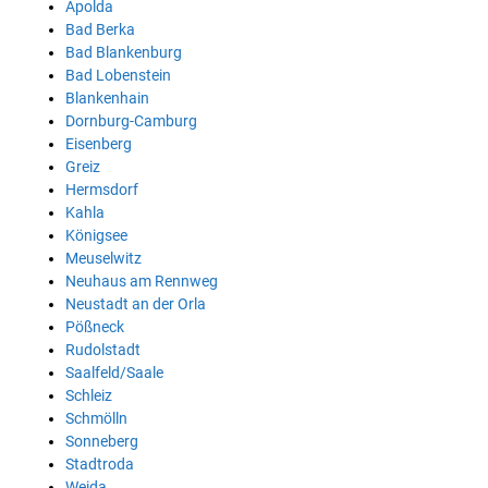
Apolda
Bad Berka
Bad Blankenburg
Bad Lobenstein
Blankenhain
Dornburg-Camburg
Eisenberg
Greiz
Hermsdorf
Kahla
Königsee
Meuselwitz
Neuhaus am Rennweg
Neustadt an der Orla
Pößneck
Rudolstadt
Saalfeld/Saale
Schleiz
Schmölln
Sonneberg
Stadtroda
Weida