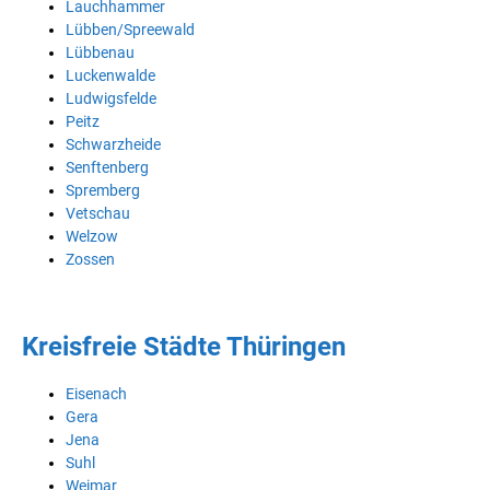
Lauchhammer
Lübben/Spreewald
Lübbenau
Luckenwalde
Ludwigsfelde
Peitz
Schwarzheide
Senftenberg
Spremberg
Vetschau
Welzow
Zossen
Kreisfreie Städte Thüringen
Eisenach
Gera
Jena
Suhl
Weimar