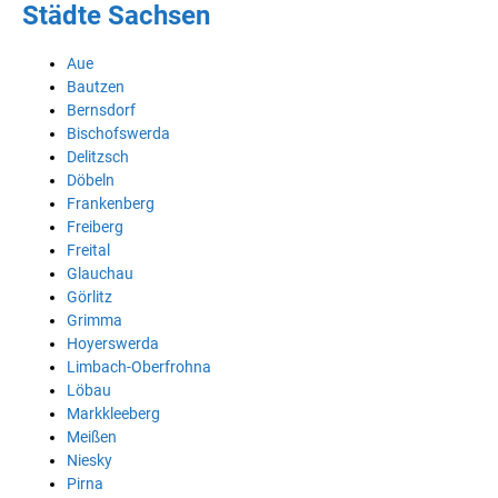
Städte Sachsen
Aue
Bautzen
Bernsdorf
Bischofswerda
Delitzsch
Döbeln
Frankenberg
Freiberg
Freital
Glauchau
Görlitz
Grimma
Hoyerswerda
Limbach-Oberfrohna
Löbau
Markkleeberg
Meißen
Niesky
Pirna