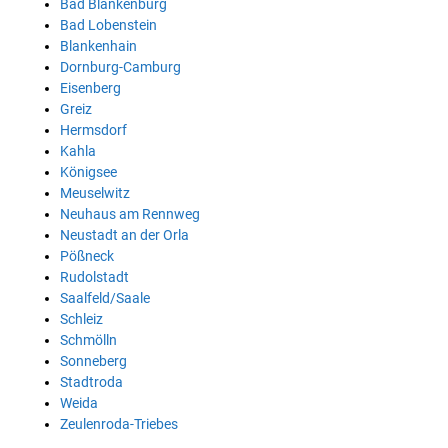
Bad Blankenburg
Bad Lobenstein
Blankenhain
Dornburg-Camburg
Eisenberg
Greiz
Hermsdorf
Kahla
Königsee
Meuselwitz
Neuhaus am Rennweg
Neustadt an der Orla
Pößneck
Rudolstadt
Saalfeld/Saale
Schleiz
Schmölln
Sonneberg
Stadtroda
Weida
Zeulenroda-Triebes