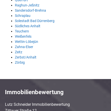
Querfurt
Raghun-Jeßnitz
Sandersdorf-Brehna
Schraplau
Solestadt Bad Dürrenberg
Südliches Anhalt
Teuchern
Weißenfels
Wettin-Löbejün
Zahna-Elser
Zeitz
Zerbst/Anhalt
Zörbig
Immobilienbewertung
Lutz Schneider Immobilienbewertung
Zittauer Straße 12