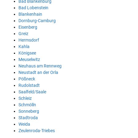
Bad Blankenburg
Bad Lobenstein
Blankenhain
Dornburg-Camburg
Eisenberg
Greiz
Hermsdorf
Kahla
Königsee
Meuselwitz
Neuhaus am Rennweg
Neustadt an der Orla
Pößneck
Rudolstadt
Saalfeld/Saale
Schleiz
Schmölln
Sonneberg
Stadtroda
Weida
Zeulenroda-Triebes