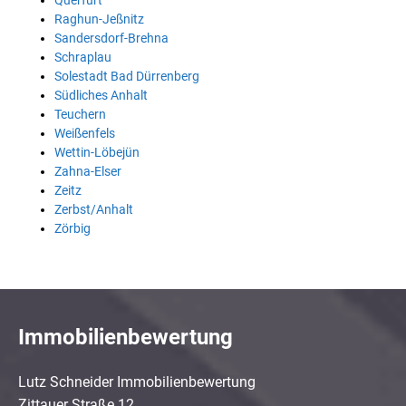
Querfurt
Raghun-Jeßnitz
Sandersdorf-Brehna
Schraplau
Solestadt Bad Dürrenberg
Südliches Anhalt
Teuchern
Weißenfels
Wettin-Löbejün
Zahna-Elser
Zeitz
Zerbst/Anhalt
Zörbig
Immobilienbewertung
Lutz Schneider Immobilienbewertung
Zittauer Straße 12