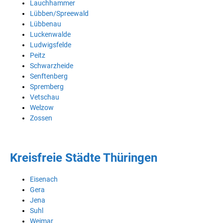
Lauchhammer
Lübben/Spreewald
Lübbenau
Luckenwalde
Ludwigsfelde
Peitz
Schwarzheide
Senftenberg
Spremberg
Vetschau
Welzow
Zossen
Kreisfreie Städte Thüringen
Eisenach
Gera
Jena
Suhl
Weimar