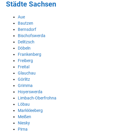
Städte Sachsen
Aue
Bautzen
Bernsdorf
Bischofswerda
Delitzsch
Döbeln
Frankenberg
Freiberg
Freital
Glauchau
Görlitz
Grimma
Hoyerswerda
Limbach-Oberfrohna
Löbau
Markkleeberg
Meißen
Niesky
Pirna