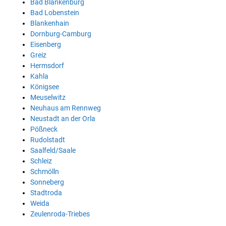
Bad Blankenburg
Bad Lobenstein
Blankenhain
Dornburg-Camburg
Eisenberg
Greiz
Hermsdorf
Kahla
Königsee
Meuselwitz
Neuhaus am Rennweg
Neustadt an der Orla
Pößneck
Rudolstadt
Saalfeld/Saale
Schleiz
Schmölln
Sonneberg
Stadtroda
Weida
Zeulenroda-Triebes