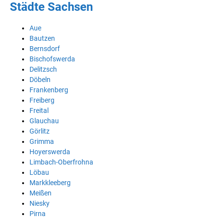
Städte Sachsen
Aue
Bautzen
Bernsdorf
Bischofswerda
Delitzsch
Döbeln
Frankenberg
Freiberg
Freital
Glauchau
Görlitz
Grimma
Hoyerswerda
Limbach-Oberfrohna
Löbau
Markkleeberg
Meißen
Niesky
Pirna