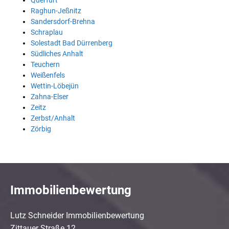
Querfurt
Raghun-Jeßnitz
Sandersdorf-Brehna
Schraplau
Solestadt Bad Dürrenberg
Südliches Anhalt
Teuchern
Weißenfels
Wettin-Löbejün
Zahna-Elser
Zeitz
Zerbst/Anhalt
Zörbig
Immobilienbewertung
Lutz Schneider Immobilienbewertung
Zittauer Straße 12