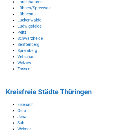
Lauchhammer
Lübben/Spreewald
Lübbenau
Luckenwalde
Ludwigsfelde
Peitz
Schwarzheide
Senftenberg
Spremberg
Vetschau
Welzow
Zossen
Kreisfreie Städte Thüringen
Eisenach
Gera
Jena
Suhl
Weimar