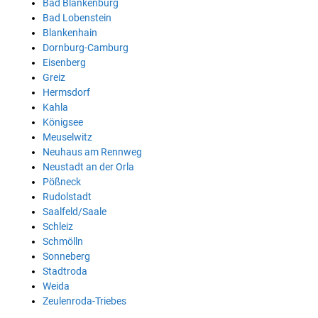
Bad Blankenburg
Bad Lobenstein
Blankenhain
Dornburg-Camburg
Eisenberg
Greiz
Hermsdorf
Kahla
Königsee
Meuselwitz
Neuhaus am Rennweg
Neustadt an der Orla
Pößneck
Rudolstadt
Saalfeld/Saale
Schleiz
Schmölln
Sonneberg
Stadtroda
Weida
Zeulenroda-Triebes