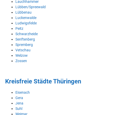
Lauchhammer
Lübben/Spreewald
Lübbenau
Luckenwalde
Ludwigsfelde
Peitz
Schwarzheide
Senftenberg
Spremberg
Vetschau
Welzow
Zossen
Kreisfreie Städte Thüringen
Eisenach
Gera
Jena
Suhl
Weimar