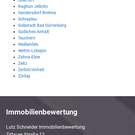
Querfurt
Raghun-Jeßnitz
Sandersdorf-Brehna
Schraplau
Solestadt Bad Dürrenberg
Südliches Anhalt
Teuchern
Weißenfels
Wettin-Löbejün
Zahna-Elser
Zeitz
Zerbst/Anhalt
Zörbig
Immobilienbewertung
Lutz Schneider Immobilienbewertung
Zittauer Straße 12