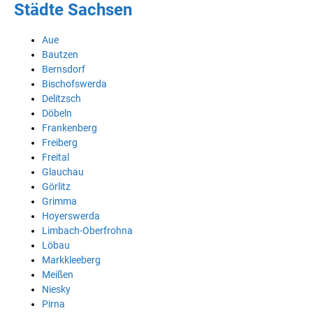
Städte Sachsen
Aue
Bautzen
Bernsdorf
Bischofswerda
Delitzsch
Döbeln
Frankenberg
Freiberg
Freital
Glauchau
Görlitz
Grimma
Hoyerswerda
Limbach-Oberfrohna
Löbau
Markkleeberg
Meißen
Niesky
Pirna