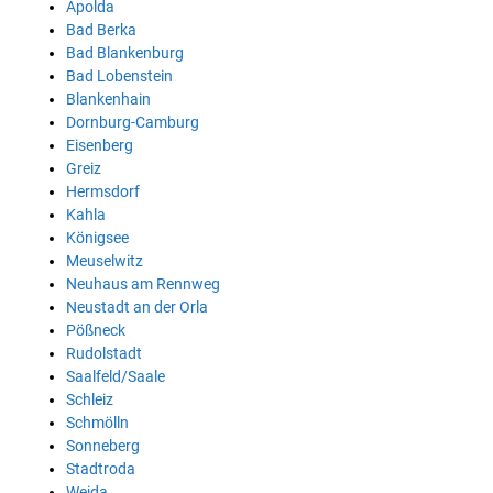
Apolda
Bad Berka
Bad Blankenburg
Bad Lobenstein
Blankenhain
Dornburg-Camburg
Eisenberg
Greiz
Hermsdorf
Kahla
Königsee
Meuselwitz
Neuhaus am Rennweg
Neustadt an der Orla
Pößneck
Rudolstadt
Saalfeld/Saale
Schleiz
Schmölln
Sonneberg
Stadtroda
Weida