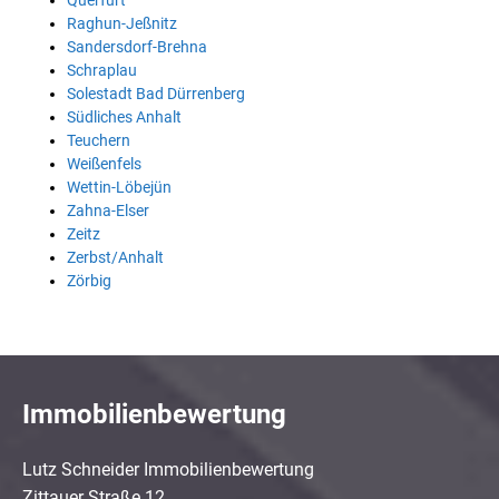
Querfurt
Raghun-Jeßnitz
Sandersdorf-Brehna
Schraplau
Solestadt Bad Dürrenberg
Südliches Anhalt
Teuchern
Weißenfels
Wettin-Löbejün
Zahna-Elser
Zeitz
Zerbst/Anhalt
Zörbig
Immobilienbewertung
Lutz Schneider Immobilienbewertung
Zittauer Straße 12