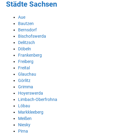
Städte Sachsen
Aue
Bautzen
Bernsdorf
Bischofswerda
Delitzsch
Döbeln
Frankenberg
Freiberg
Freital
Glauchau
Görlitz
Grimma
Hoyerswerda
Limbach-Oberfrohna
Löbau
Markkleeberg
Meißen
Niesky
Pirna