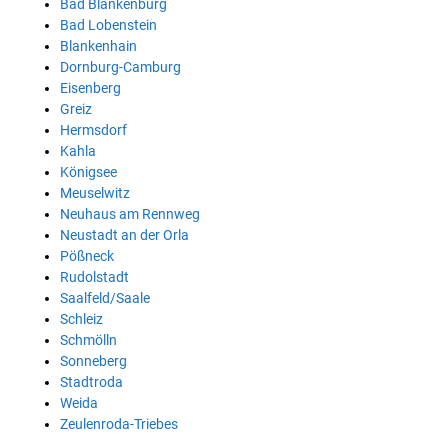
Bad Blankenburg
Bad Lobenstein
Blankenhain
Dornburg-Camburg
Eisenberg
Greiz
Hermsdorf
Kahla
Königsee
Meuselwitz
Neuhaus am Rennweg
Neustadt an der Orla
Pößneck
Rudolstadt
Saalfeld/Saale
Schleiz
Schmölln
Sonneberg
Stadtroda
Weida
Zeulenroda-Triebes