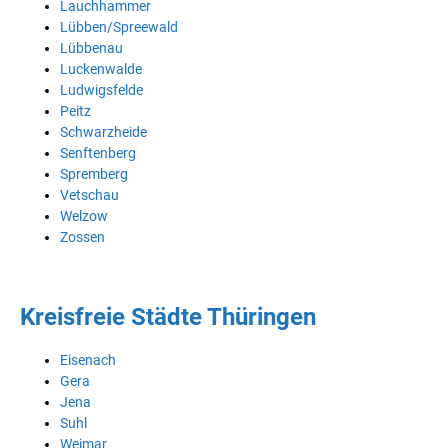
Lauchhammer
Lübben/Spreewald
Lübbenau
Luckenwalde
Ludwigsfelde
Peitz
Schwarzheide
Senftenberg
Spremberg
Vetschau
Welzow
Zossen
Kreisfreie Städte Thüringen
Eisenach
Gera
Jena
Suhl
Weimar