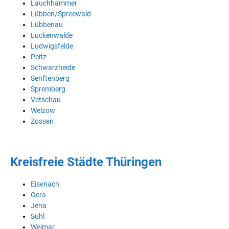
Lauchhammer
Lübben/Spreewald
Lübbenau
Luckenwalde
Ludwigsfelde
Peitz
Schwarzheide
Senftenberg
Spremberg
Vetschau
Welzow
Zossen
Kreisfreie Städte Thüringen
Eisenach
Gera
Jena
Suhl
Weimar