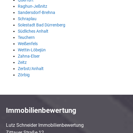
Querfurt
Raghun-Jeßnitz
Sandersdorf-Brehna
Schraplau
Solestadt Bad Dürrenberg
Südliches Anhalt
Teuchern
Weißenfels
Wettin-Löbejün
Zahna-Elser
Zeitz
Zerbst/Anhalt
Zörbig
Immobilienbewertung
Lutz Schneider Immobilienbewertung
Zittauer Straße 12