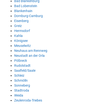
Bad Blankenburg
Bad Lobenstein
Blankenhain
Dornburg-Camburg
Eisenberg
Greiz
Hermsdorf
Kahla
Königsee
Meuselwitz
Neuhaus am Rennweg
Neustadt an der Orla
Pößneck
Rudolstadt
Saalfeld/Saale
Schleiz
Schmölln
Sonneberg
Stadtroda
Weida
Zeulenroda-Triebes