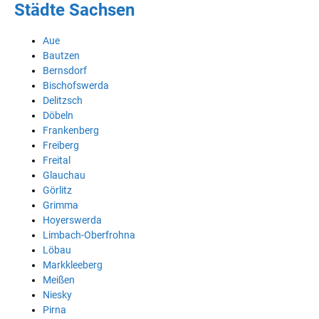
Städte Sachsen
Aue
Bautzen
Bernsdorf
Bischofswerda
Delitzsch
Döbeln
Frankenberg
Freiberg
Freital
Glauchau
Görlitz
Grimma
Hoyerswerda
Limbach-Oberfrohna
Löbau
Markkleeberg
Meißen
Niesky
Pirna