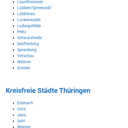
Lauchhammer
Lübben/Spreewald
Lübbenau
Luckenwalde
Ludwigsfelde
Peitz
Schwarzheide
Senftenberg
Spremberg
Vetschau
Welzow
Zossen
Kreisfreie Städte Thüringen
Eisenach
Gera
Jena
Suhl
Weimar