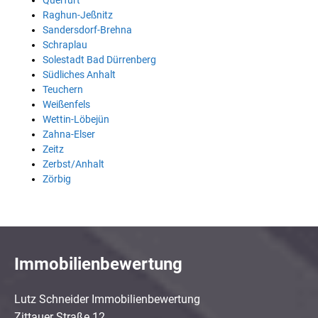
Querfurt
Raghun-Jeßnitz
Sandersdorf-Brehna
Schraplau
Solestadt Bad Dürrenberg
Südliches Anhalt
Teuchern
Weißenfels
Wettin-Löbejün
Zahna-Elser
Zeitz
Zerbst/Anhalt
Zörbig
Immobilienbewertung
Lutz Schneider Immobilienbewertung
Zittauer Straße 12