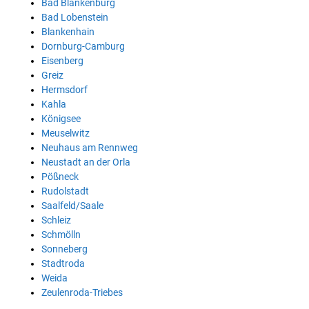
Bad Blankenburg
Bad Lobenstein
Blankenhain
Dornburg-Camburg
Eisenberg
Greiz
Hermsdorf
Kahla
Königsee
Meuselwitz
Neuhaus am Rennweg
Neustadt an der Orla
Pößneck
Rudolstadt
Saalfeld/Saale
Schleiz
Schmölln
Sonneberg
Stadtroda
Weida
Zeulenroda-Triebes