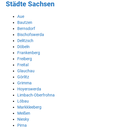
Städte Sachsen
Aue
Bautzen
Bernsdorf
Bischofswerda
Delitzsch
Döbeln
Frankenberg
Freiberg
Freital
Glauchau
Görlitz
Grimma
Hoyerswerda
Limbach-Oberfrohna
Löbau
Markkleeberg
Meißen
Niesky
Pirna