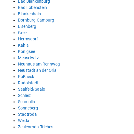
Bad Blankenburg
Bad Lobenstein
Blankenhain
Dornburg-Camburg
Eisenberg
Greiz
Hermsdorf
Kahla
Königsee
Meuselwitz
Neuhaus am Rennweg
Neustadt an der Orla
Pößneck
Rudolstadt
Saalfeld/Saale
Schleiz
Schmölln
Sonneberg
Stadtroda
Weida
Zeulenroda-Triebes