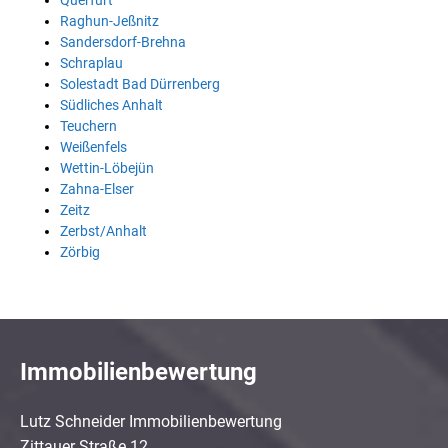
Querfurt
Raghun-Jeßnitz
Sandersdorf-Brehna
Schraplau
Solestadt Bad Dürrenberg
Südliches Anhalt
Teuchern
Weißenfels
Wettin-Löbejün
Zahna-Elser
Zeitz
Zerbst/Anhalt
Zörbig
Immobilienbewertung
Lutz Schneider Immobilienbewertung
Zittauer Straße 12