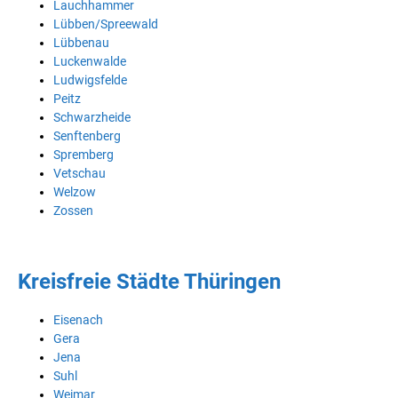
Lauchhammer
Lübben/Spreewald
Lübbenau
Luckenwalde
Ludwigsfelde
Peitz
Schwarzheide
Senftenberg
Spremberg
Vetschau
Welzow
Zossen
Kreisfreie Städte Thüringen
Eisenach
Gera
Jena
Suhl
Weimar