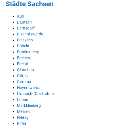
Städte Sachsen
Aue
Bautzen
Bernsdorf
Bischofswerda
Delitzsch
Döbeln
Frankenberg
Freiberg
Freital
Glauchau
Görlitz
Grimma
Hoyerswerda
Limbach-Oberfrohna
Löbau
Markkleeberg
Meißen
Niesky
Pirna