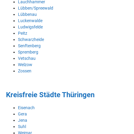
Lauchhammer
Lübben/Spreewald
Lübbenau
Luckenwalde
Ludwigsfelde
Peitz
Schwarzheide
Senftenberg
Spremberg
Vetschau
Welzow
Zossen
Kreisfreie Städte Thüringen
Eisenach
Gera
Jena
Suhl
Weimar