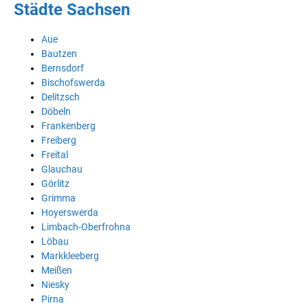
Städte Sachsen
Aue
Bautzen
Bernsdorf
Bischofswerda
Delitzsch
Döbeln
Frankenberg
Freiberg
Freital
Glauchau
Görlitz
Grimma
Hoyerswerda
Limbach-Oberfrohna
Löbau
Markkleeberg
Meißen
Niesky
Pirna