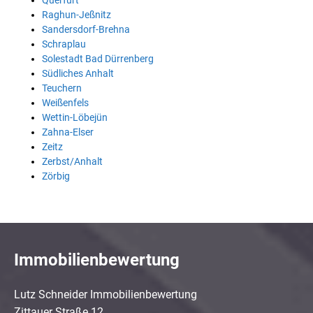
Querfurt
Raghun-Jeßnitz
Sandersdorf-Brehna
Schraplau
Solestadt Bad Dürrenberg
Südliches Anhalt
Teuchern
Weißenfels
Wettin-Löbejün
Zahna-Elser
Zeitz
Zerbst/Anhalt
Zörbig
Immobilienbewertung
Lutz Schneider Immobilienbewertung
Zittauer Straße 12