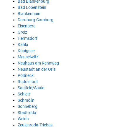
Bad Blankenburg
Bad Lobenstein
Blankenhain
Dornburg-Camburg
Eisenberg
Greiz
Hermsdorf
Kahla
Königsee
Meuselwitz
Neuhaus am Rennweg
Neustadt an der Orla
Pößneck
Rudolstadt
Saalfeld/Saale
Schleiz
Schmölln
Sonneberg
Stadtroda
Weida
Zeulenroda-Triebes