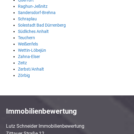
Querfurt
Raghun-Jeßnitz
Sandersdorf-Brehna
Schraplau
Solestadt Bad Dürrenberg
Südliches Anhalt
Teuchern
Weißenfels
Wettin-Löbejün
Zahna-Elser
Zeitz
Zerbst/Anhalt
Zörbig
Immobilienbewertung
Lutz Schneider Immobilienbewertung
Zittauer Straße 12