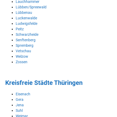
Lauchhammer
Lübben/Spreewald
Lübbenau
Luckenwalde
Ludwigsfelde
Peitz
Schwarzheide
Senftenberg
Spremberg
Vetschau
Welzow
Zossen
Kreisfreie Städte Thüringen
Eisenach
Gera
Jena
Suhl
Weimar