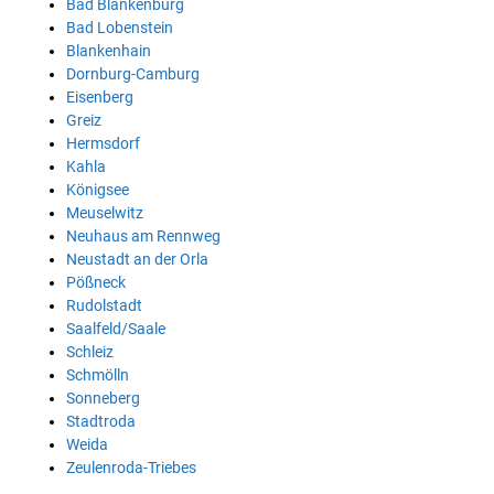
Bad Blankenburg
Bad Lobenstein
Blankenhain
Dornburg-Camburg
Eisenberg
Greiz
Hermsdorf
Kahla
Königsee
Meuselwitz
Neuhaus am Rennweg
Neustadt an der Orla
Pößneck
Rudolstadt
Saalfeld/Saale
Schleiz
Schmölln
Sonneberg
Stadtroda
Weida
Zeulenroda-Triebes