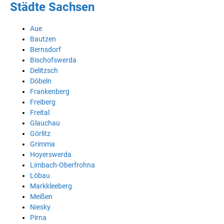
Städte Sachsen
Aue
Bautzen
Bernsdorf
Bischofswerda
Delitzsch
Döbeln
Frankenberg
Freiberg
Freital
Glauchau
Görlitz
Grimma
Hoyerswerda
Limbach-Oberfrohna
Löbau
Markkleeberg
Meißen
Niesky
Pirna