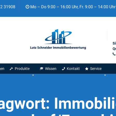
92 31908
Mo – Do 9:00 – 16:00 Uhr, Fr. 9:00 – 14:00 Uhr
S
Qu
gen
Produkte
Wissen
Kontakt
Service
agwort:
Immobili