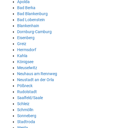
Apolda
Bad Berka
Bad Blankenburg
Bad Lobenstein
Blankenhain
Dornburg-Camburg
Eisenberg
Greiz
Hermsdorf
Kahla
Königsee
Meuselwitz
Neuhaus am Rennweg
Neustadt an der Orla
Pößneck
Rudolstadt
Saalfeld/Saale
Schleiz
Schmölln
Sonneberg
Stadtroda
Weida