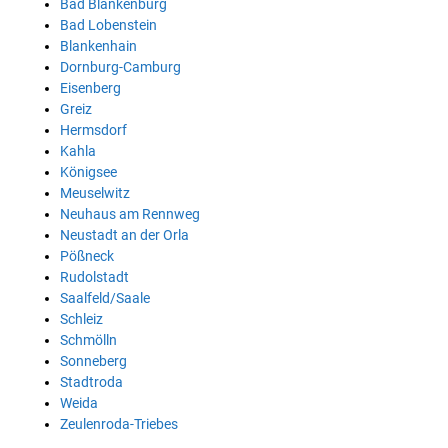
Bad Blankenburg
Bad Lobenstein
Blankenhain
Dornburg-Camburg
Eisenberg
Greiz
Hermsdorf
Kahla
Königsee
Meuselwitz
Neuhaus am Rennweg
Neustadt an der Orla
Pößneck
Rudolstadt
Saalfeld/Saale
Schleiz
Schmölln
Sonneberg
Stadtroda
Weida
Zeulenroda-Triebes