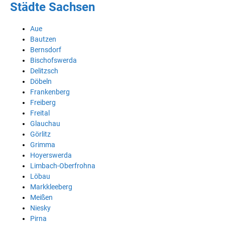
Städte Sachsen
Aue
Bautzen
Bernsdorf
Bischofswerda
Delitzsch
Döbeln
Frankenberg
Freiberg
Freital
Glauchau
Görlitz
Grimma
Hoyerswerda
Limbach-Oberfrohna
Löbau
Markkleeberg
Meißen
Niesky
Pirna