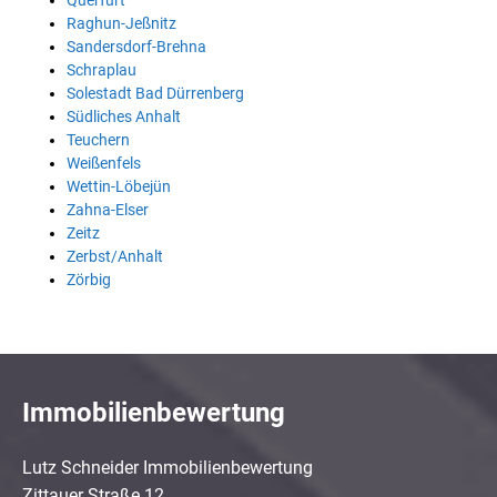
Querfurt
Raghun-Jeßnitz
Sandersdorf-Brehna
Schraplau
Solestadt Bad Dürrenberg
Südliches Anhalt
Teuchern
Weißenfels
Wettin-Löbejün
Zahna-Elser
Zeitz
Zerbst/Anhalt
Zörbig
Immobilienbewertung
Lutz Schneider Immobilienbewertung
Zittauer Straße 12