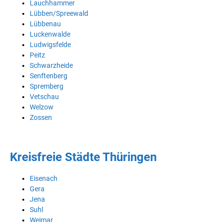
Lauchhammer
Lübben/Spreewald
Lübbenau
Luckenwalde
Ludwigsfelde
Peitz
Schwarzheide
Senftenberg
Spremberg
Vetschau
Welzow
Zossen
Kreisfreie Städte Thüringen
Eisenach
Gera
Jena
Suhl
Weimar