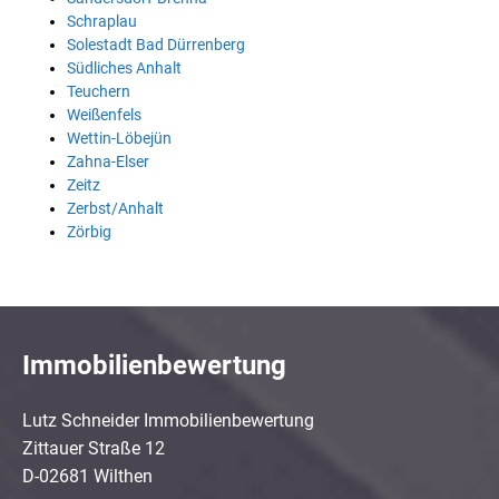
Schraplau
Solestadt Bad Dürrenberg
Südliches Anhalt
Teuchern
Weißenfels
Wettin-Löbejün
Zahna-Elser
Zeitz
Zerbst/Anhalt
Zörbig
Immobilienbewertung
Lutz Schneider Immobilienbewertung
Zittauer Straße 12
D-02681 Wilthen