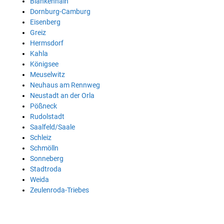
Blankenhain
Dornburg-Camburg
Eisenberg
Greiz
Hermsdorf
Kahla
Königsee
Meuselwitz
Neuhaus am Rennweg
Neustadt an der Orla
Pößneck
Rudolstadt
Saalfeld/Saale
Schleiz
Schmölln
Sonneberg
Stadtroda
Weida
Zeulenroda-Triebes