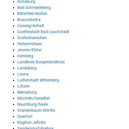
Annaburg
Bad Schmiedeberg
Bitterfeld-Wolfen
Braunsbedra
Coswig/Anhalt
Goethestadt Bad Lauchstädt
Gräfenhainichen
Hohenmölsen
Jessen/Elster
Kemberg
Landkreis Burgenlandkreis
Landsberg
Leuna
Lutherstadt Wittenberg
Lützen
Merseburg
Mücheln/Geiseltal
Naumburg/Saale
Oranienbaum-Wörlitz
Querfurt
Raghun-Jeßnitz
Sandersdorf-Brehna