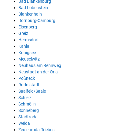
Bad Blankenburg
Bad Lobenstein
Blankenhain
Dornburg-Camburg
Eisenberg
Greiz
Hermsdorf
Kahla
Königsee
Meuselwitz
Neuhaus am Rennweg
Neustadt an der Orla
Pößneck
Rudolstadt
Saalfeld/Saale
Schleiz
Schmölln
Sonneberg
Stadtroda
Weida
Zeulenroda-Triebes