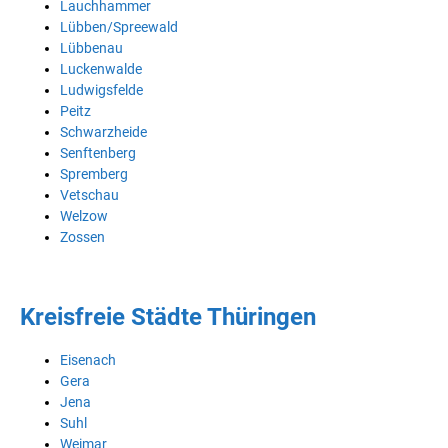
Lauchhammer
Lübben/Spreewald
Lübbenau
Luckenwalde
Ludwigsfelde
Peitz
Schwarzheide
Senftenberg
Spremberg
Vetschau
Welzow
Zossen
Kreisfreie Städte Thüringen
Eisenach
Gera
Jena
Suhl
Weimar