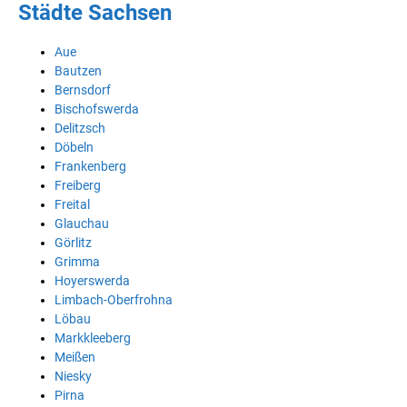
Städte Sachsen
Aue
Bautzen
Bernsdorf
Bischofswerda
Delitzsch
Döbeln
Frankenberg
Freiberg
Freital
Glauchau
Görlitz
Grimma
Hoyerswerda
Limbach-Oberfrohna
Löbau
Markkleeberg
Meißen
Niesky
Pirna