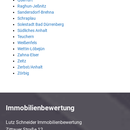
Querfurt
Raghun-Jeßnitz
Sandersdorf-Brehna
Schraplau
Solestadt Bad Dürrenberg
Südliches Anhalt
Teuchern
Weißenfels
Wettin-Löbejün
Zahna-Elser
Zeitz
Zerbst/Anhalt
Zörbig
Immobilienbewertung
Lutz Schneider Immobilienbewertung
Zittauer Straße 12