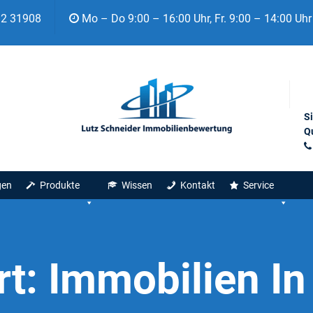
92 31908
Mo – Do 9:00 – 16:00 Uhr, Fr. 9:00 – 14:00 Uhr
S
Qu
gen
Produkte
Wissen
Kontakt
Service
rt:
Immobilien In