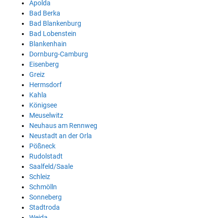
Apolda
Bad Berka
Bad Blankenburg
Bad Lobenstein
Blankenhain
Dornburg-Camburg
Eisenberg
Greiz
Hermsdorf
Kahla
Königsee
Meuselwitz
Neuhaus am Rennweg
Neustadt an der Orla
Pößneck
Rudolstadt
Saalfeld/Saale
Schleiz
Schmölln
Sonneberg
Stadtroda
Weida