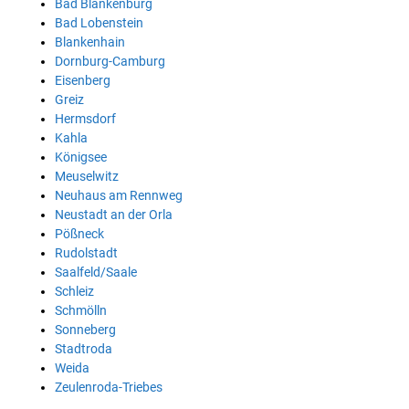
Bad Blankenburg
Bad Lobenstein
Blankenhain
Dornburg-Camburg
Eisenberg
Greiz
Hermsdorf
Kahla
Königsee
Meuselwitz
Neuhaus am Rennweg
Neustadt an der Orla
Pößneck
Rudolstadt
Saalfeld/Saale
Schleiz
Schmölln
Sonneberg
Stadtroda
Weida
Zeulenroda-Triebes