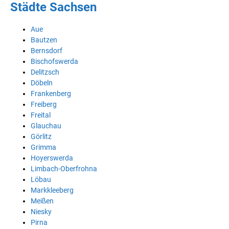
Städte Sachsen
Aue
Bautzen
Bernsdorf
Bischofswerda
Delitzsch
Döbeln
Frankenberg
Freiberg
Freital
Glauchau
Görlitz
Grimma
Hoyerswerda
Limbach-Oberfrohna
Löbau
Markkleeberg
Meißen
Niesky
Pirna