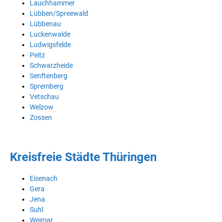
Lauchhammer
Lübben/Spreewald
Lübbenau
Luckenwalde
Ludwigsfelde
Peitz
Schwarzheide
Senftenberg
Spremberg
Vetschau
Welzow
Zossen
Kreisfreie Städte Thüringen
Eisenach
Gera
Jena
Suhl
Weimar