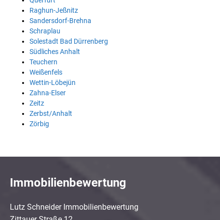
Querfurt
Raghun-Jeßnitz
Sandersdorf-Brehna
Schraplau
Solestadt Bad Dürrenberg
Südliches Anhalt
Teuchern
Weißenfels
Wettin-Löbejün
Zahna-Elser
Zeitz
Zerbst/Anhalt
Zörbig
Immobilienbewertung
Lutz Schneider Immobilienbewertung
Zittauer Straße 12