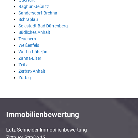
Querfurt
Raghun-Jeßnitz
Sandersdorf-Brehna
Schraplau
Solestadt Bad Dürrenberg
Südliches Anhalt
Teuchern
Weißenfels
Wettin-Löbejün
Zahna-Elser
Zeitz
Zerbst/Anhalt
Zörbig
Immobilienbewertung
Lutz Schneider Immobilienbewertung
Zittauer Straße 12