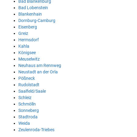
Bad Blankenburg
Bad Lobenstein
Blankenhain
Dornburg-Camburg
Eisenberg
Greiz
Hermsdorf
Kahla
Königsee
Meuselwitz
Neuhaus am Rennweg
Neustadt an der Orla
Pößneck
Rudolstadt
Saalfeld/Saale
Schleiz
Schmölln
Sonneberg
Stadtroda
Weida
Zeulenroda-Triebes