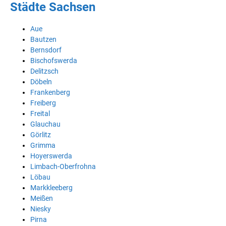
Städte Sachsen
Aue
Bautzen
Bernsdorf
Bischofswerda
Delitzsch
Döbeln
Frankenberg
Freiberg
Freital
Glauchau
Görlitz
Grimma
Hoyerswerda
Limbach-Oberfrohna
Löbau
Markkleeberg
Meißen
Niesky
Pirna