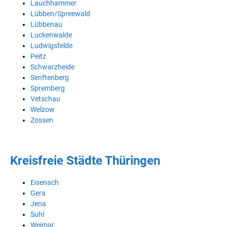
Lauchhammer
Lübben/Spreewald
Lübbenau
Luckenwalde
Ludwigsfelde
Peitz
Schwarzheide
Senftenberg
Spremberg
Vetschau
Welzow
Zossen
Kreisfreie Städte Thüringen
Eisenach
Gera
Jena
Suhl
Weimar