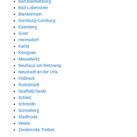
Bad Blankenburg
Bad Lobenstein
Blankenhain
Dornburg-Camburg
Eisenberg
Greiz
Hermsdorf
Kahla
Königsee
Meuselwitz
Neuhaus am Rennweg
Neustadt an der Orla
Pößneck
Rudolstadt
Saalfeld/Saale
Schleiz
Schmölln
Sonneberg
Stadtroda
Weida
Zeulenroda-Triebes