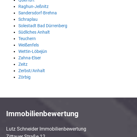
Querfurt
Raghun-Jeßnitz
Sandersdorf-Brehna
Schraplau
Solestadt Bad Dürrenberg
Südliches Anhalt
Teuchern
Weißenfels
Wettin-Löbejün
Zahna-Elser
Zeitz
Zerbst/Anhalt
Zörbig
Immobilienbewertung
Lutz Schneider Immobilienbewertung
Zittauer Straße 12