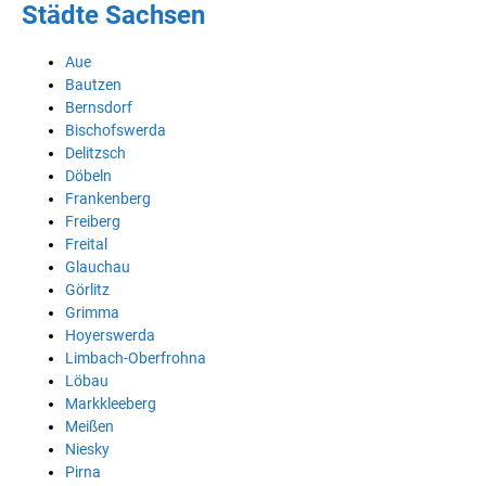
Städte Sachsen
Aue
Bautzen
Bernsdorf
Bischofswerda
Delitzsch
Döbeln
Frankenberg
Freiberg
Freital
Glauchau
Görlitz
Grimma
Hoyerswerda
Limbach-Oberfrohna
Löbau
Markkleeberg
Meißen
Niesky
Pirna