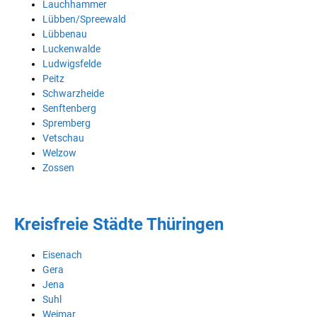
Lauchhammer
Lübben/Spreewald
Lübbenau
Luckenwalde
Ludwigsfelde
Peitz
Schwarzheide
Senftenberg
Spremberg
Vetschau
Welzow
Zossen
Kreisfreie Städte Thüringen
Eisenach
Gera
Jena
Suhl
Weimar