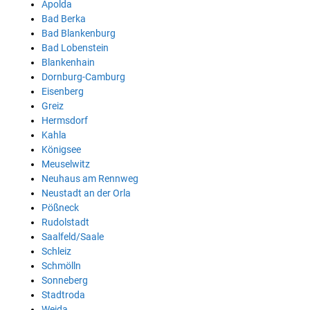
Apolda
Bad Berka
Bad Blankenburg
Bad Lobenstein
Blankenhain
Dornburg-Camburg
Eisenberg
Greiz
Hermsdorf
Kahla
Königsee
Meuselwitz
Neuhaus am Rennweg
Neustadt an der Orla
Pößneck
Rudolstadt
Saalfeld/Saale
Schleiz
Schmölln
Sonneberg
Stadtroda
Weida