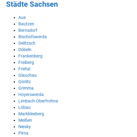
Städte Sachsen
Aue
Bautzen
Bernsdorf
Bischofswerda
Delitzsch
Döbeln
Frankenberg
Freiberg
Freital
Glauchau
Görlitz
Grimma
Hoyerswerda
Limbach-Oberfrohna
Löbau
Markkleeberg
Meißen
Niesky
Pirna