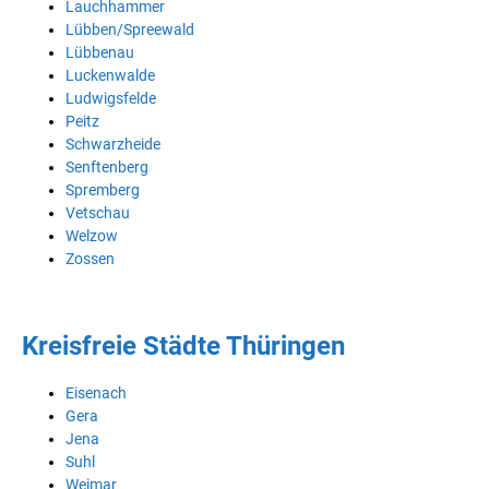
Lauchhammer
Lübben/Spreewald
Lübbenau
Luckenwalde
Ludwigsfelde
Peitz
Schwarzheide
Senftenberg
Spremberg
Vetschau
Welzow
Zossen
Kreisfreie Städte Thüringen
Eisenach
Gera
Jena
Suhl
Weimar