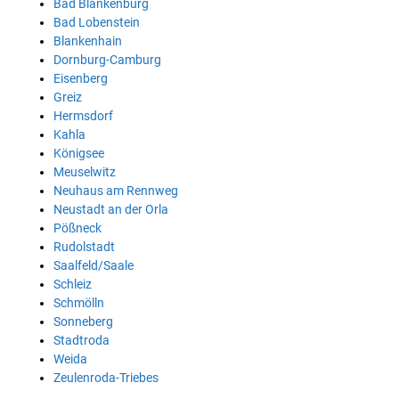
Bad Blankenburg
Bad Lobenstein
Blankenhain
Dornburg-Camburg
Eisenberg
Greiz
Hermsdorf
Kahla
Königsee
Meuselwitz
Neuhaus am Rennweg
Neustadt an der Orla
Pößneck
Rudolstadt
Saalfeld/Saale
Schleiz
Schmölln
Sonneberg
Stadtroda
Weida
Zeulenroda-Triebes