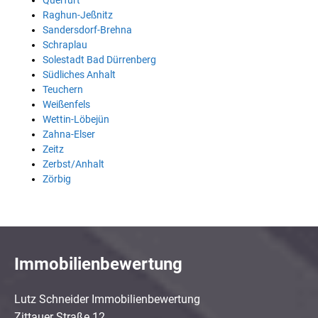
Querfurt
Raghun-Jeßnitz
Sandersdorf-Brehna
Schraplau
Solestadt Bad Dürrenberg
Südliches Anhalt
Teuchern
Weißenfels
Wettin-Löbejün
Zahna-Elser
Zeitz
Zerbst/Anhalt
Zörbig
Immobilienbewertung
Lutz Schneider Immobilienbewertung
Zittauer Straße 12