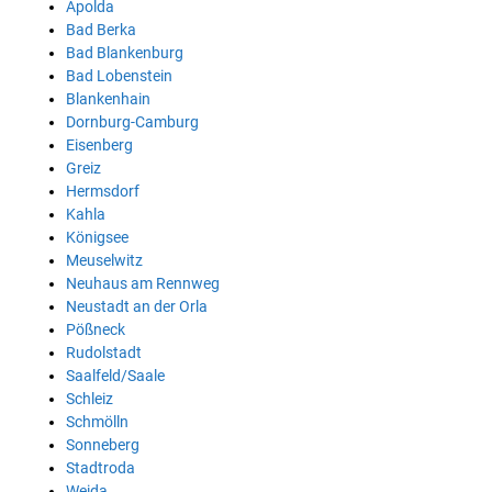
Apolda
Bad Berka
Bad Blankenburg
Bad Lobenstein
Blankenhain
Dornburg-Camburg
Eisenberg
Greiz
Hermsdorf
Kahla
Königsee
Meuselwitz
Neuhaus am Rennweg
Neustadt an der Orla
Pößneck
Rudolstadt
Saalfeld/Saale
Schleiz
Schmölln
Sonneberg
Stadtroda
Weida