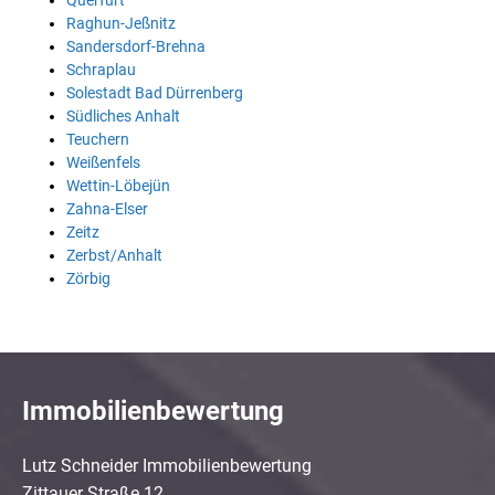
Querfurt
Raghun-Jeßnitz
Sandersdorf-Brehna
Schraplau
Solestadt Bad Dürrenberg
Südliches Anhalt
Teuchern
Weißenfels
Wettin-Löbejün
Zahna-Elser
Zeitz
Zerbst/Anhalt
Zörbig
Immobilienbewertung
Lutz Schneider Immobilienbewertung
Zittauer Straße 12