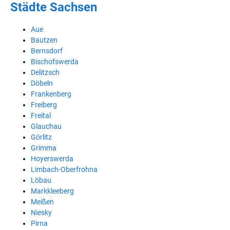
Städte Sachsen
Aue
Bautzen
Bernsdorf
Bischofswerda
Delitzsch
Döbeln
Frankenberg
Freiberg
Freital
Glauchau
Görlitz
Grimma
Hoyerswerda
Limbach-Oberfrohna
Löbau
Markkleeberg
Meißen
Niesky
Pirna