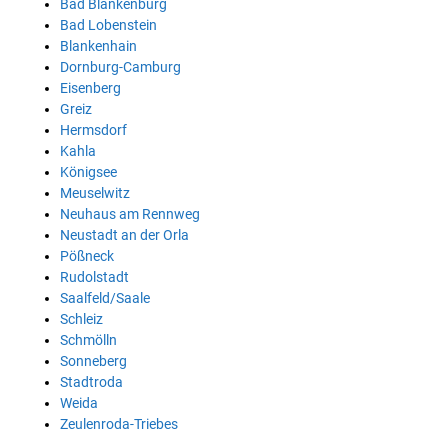
Bad Blankenburg
Bad Lobenstein
Blankenhain
Dornburg-Camburg
Eisenberg
Greiz
Hermsdorf
Kahla
Königsee
Meuselwitz
Neuhaus am Rennweg
Neustadt an der Orla
Pößneck
Rudolstadt
Saalfeld/Saale
Schleiz
Schmölln
Sonneberg
Stadtroda
Weida
Zeulenroda-Triebes