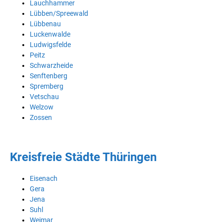
Lauchhammer
Lübben/Spreewald
Lübbenau
Luckenwalde
Ludwigsfelde
Peitz
Schwarzheide
Senftenberg
Spremberg
Vetschau
Welzow
Zossen
Kreisfreie Städte Thüringen
Eisenach
Gera
Jena
Suhl
Weimar