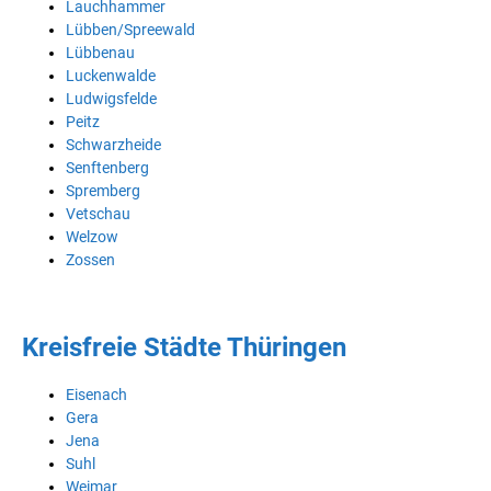
Lauchhammer
Lübben/Spreewald
Lübbenau
Luckenwalde
Ludwigsfelde
Peitz
Schwarzheide
Senftenberg
Spremberg
Vetschau
Welzow
Zossen
Kreisfreie Städte Thüringen
Eisenach
Gera
Jena
Suhl
Weimar