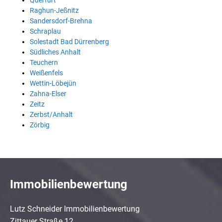
Querfurt
Raghun-Jeßnitz
Sandersdorf-Brehna
Schraplau
Solestadt Bad Dürrenberg
Südliches Anhalt
Teuchern
Weißenfels
Wettin-Löbejün
Zahna-Elser
Zeitz
Zerbst/Anhalt
Zörbig
Immobilienbewertung
Lutz Schneider Immobilienbewertung
Zittauer Straße 12