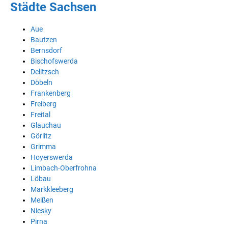
Städte Sachsen
Aue
Bautzen
Bernsdorf
Bischofswerda
Delitzsch
Döbeln
Frankenberg
Freiberg
Freital
Glauchau
Görlitz
Grimma
Hoyerswerda
Limbach-Oberfrohna
Löbau
Markkleeberg
Meißen
Niesky
Pirna