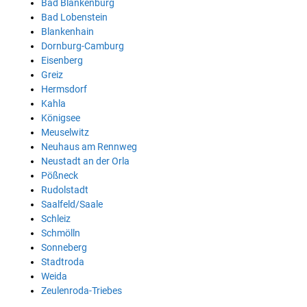
Bad Blankenburg
Bad Lobenstein
Blankenhain
Dornburg-Camburg
Eisenberg
Greiz
Hermsdorf
Kahla
Königsee
Meuselwitz
Neuhaus am Rennweg
Neustadt an der Orla
Pößneck
Rudolstadt
Saalfeld/Saale
Schleiz
Schmölln
Sonneberg
Stadtroda
Weida
Zeulenroda-Triebes