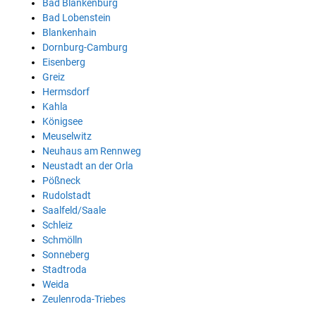
Bad Blankenburg
Bad Lobenstein
Blankenhain
Dornburg-Camburg
Eisenberg
Greiz
Hermsdorf
Kahla
Königsee
Meuselwitz
Neuhaus am Rennweg
Neustadt an der Orla
Pößneck
Rudolstadt
Saalfeld/Saale
Schleiz
Schmölln
Sonneberg
Stadtroda
Weida
Zeulenroda-Triebes