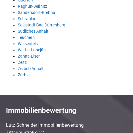
Querfurt
Raghun-Jeßnitz
Sandersdorf-Brehna
Schraplau
Solestadt Bad Dürrenberg
Südliches Anhalt
Teuchern
Weißenfels
Wettin-Löbejün
Zahna-Elser
Zeitz
Zerbst/Anhalt
Zörbig
Immobilienbewertung
Lutz Schneider Immobilienbewertung
Zittauer Straße 12