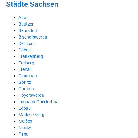
Städte Sachsen
Aue
Bautzen
Bernsdorf
Bischofswerda
Delitzsch
Döbeln
Frankenberg
Freiberg
Freital
Glauchau
Görlitz
Grimma
Hoyerswerda
Limbach-Oberfrohna
Löbau
Markkleeberg
Meißen
Niesky
Pirna