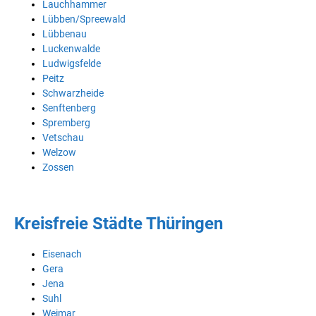
Lauchhammer
Lübben/Spreewald
Lübbenau
Luckenwalde
Ludwigsfelde
Peitz
Schwarzheide
Senftenberg
Spremberg
Vetschau
Welzow
Zossen
Kreisfreie Städte Thüringen
Eisenach
Gera
Jena
Suhl
Weimar